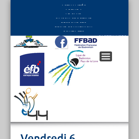
ACTUALITÉS
AGENDA
LE CLUB
SAISON SPORTIVE
RESSOURCES
PRIVE CONNEXION
CONTACTS
PARTENAIRES
Vendredi 6