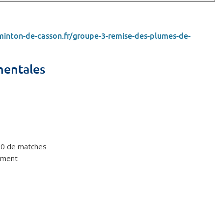
minton-de-casson.fr/groupe-3-remise-des-plumes-de-
mentales
h30 de matches
ement