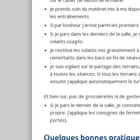
sur le cahier de liaison de la mairie.
Je prends soin du matériel mis à ma disposi
les entraînements
Si par bonheur j’arrive parmi les premiers à
Si je pars dans les derniers de la salle, 
volants usagés
Je restitue les volants mis gratuitement à
remettants dans les bacs en fin de séanc
Je suis vigilant sur le partage des terrain
à toutes les séances. Si tous les terrains
ensuite j’applique automatiquement le tur
Et bien sur, pas de grossièretés ni de geste
Si je pars le dernier de la salle, je constat
propre. J’applique les consignes de fermet
portes).
Quelques bonnes pratique