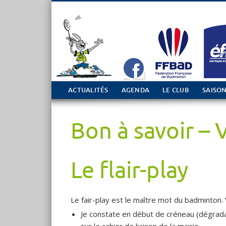
Tout sur le club de Badminton à Casson
ACTUALITÉS
AGENDA
LE CLUB
SAISON
Bon à savoir – 
Le flair-play
Le fair-play est le maître mot du badminton. 
Je constate en début de créneau (dégradat