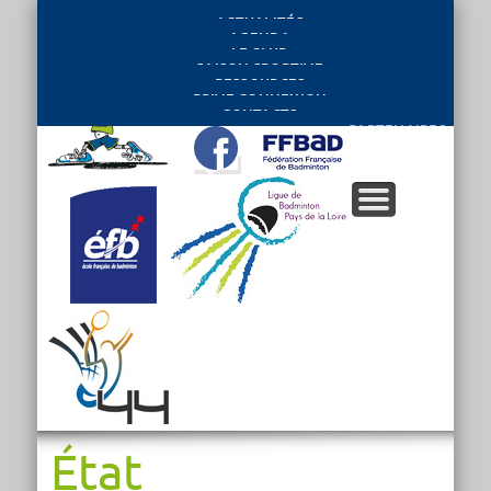
ACTUALITÉS
AGENDA
LE CLUB
SAISON SPORTIVE
RESSOURCES
PRIVE CONNEXION
CONTACTS
PARTENAIRES
État