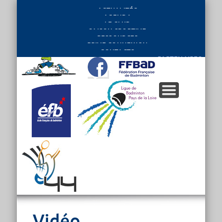
ACTUALITÉS
AGENDA
LE CLUB
SAISON SPORTIVE
RESSOURCES
PRIVE CONNEXION
CONTACTS
PARTENAIRES
Vidéo