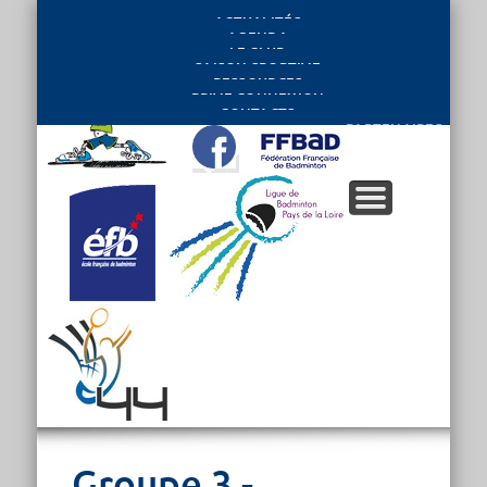
ACTUALITÉS
AGENDA
LE CLUB
SAISON SPORTIVE
RESSOURCES
PRIVE CONNEXION
CONTACTS
PARTENAIRES
Groupe 3 -