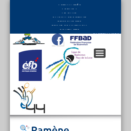
ACTUALITÉS
AGENDA
LE CLUB
SAISON SPORTIVE
RESSOURCES
PRIVE CONNEXION
CONTACTS
PARTENAIRES
Ramène