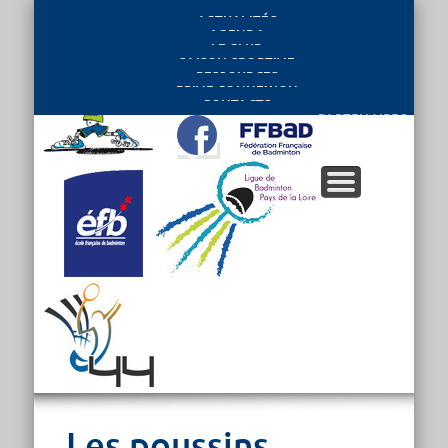
ACTUALITÉS
AGENDA
LE CLUB
SAISON SPORTIVE
RESSOURCES
PRIVE CONNEXION
CONTACTS
PARTENAIRES
Les poussins