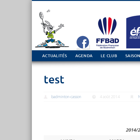
Tout sur le club de Badminton à Casson
ACTUALITÉS
AGENDA
LE CLUB
SAISON
test
badminton-casson
4 août 2014
N
2014/