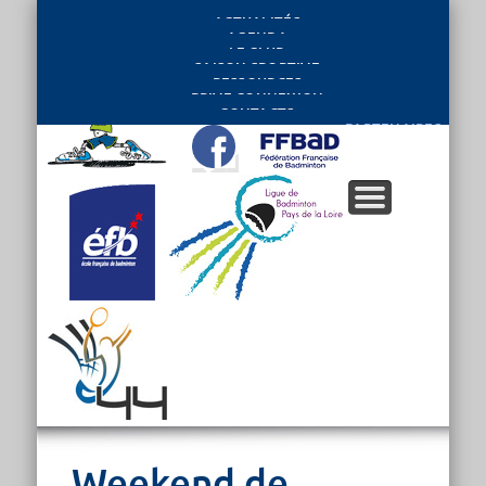
ACTUALITÉS
AGENDA
LE CLUB
SAISON SPORTIVE
RESSOURCES
PRIVE CONNEXION
CONTACTS
PARTENAIRES
Weekend de