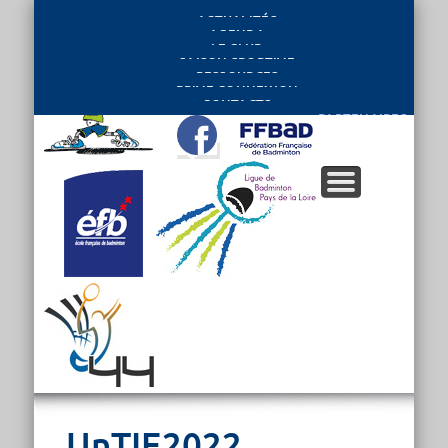
ACTUALITÉS
AGENDA
LE CLUB
SAISON SPORTIVE
RESSOURCES
PRIVE CONNEXION
CONTACTS
PARTENAIRES
UnTIE2022