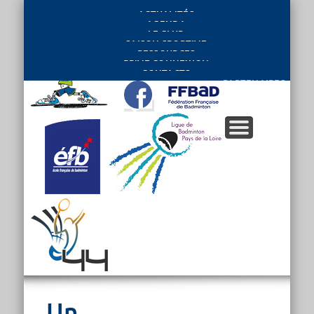
ACTUALITÉS
AGENDA
LE CLUB
SAISON SPORTIVE
RESSOURCES
PRIVE CONNEXION
CONTACTS
PARTENAIRES
Un