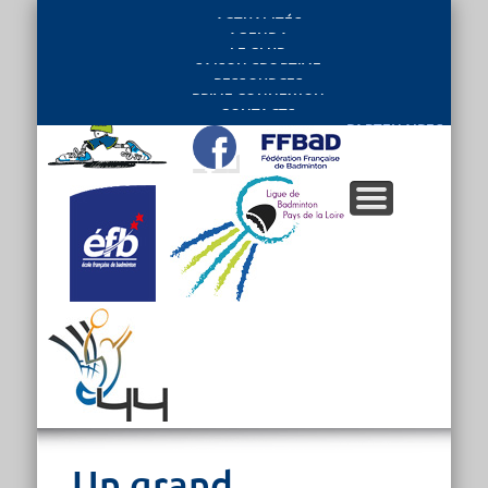
ACTUALITÉS
AGENDA
LE CLUB
SAISON SPORTIVE
RESSOURCES
PRIVE CONNEXION
CONTACTS
PARTENAIRES
Un grand