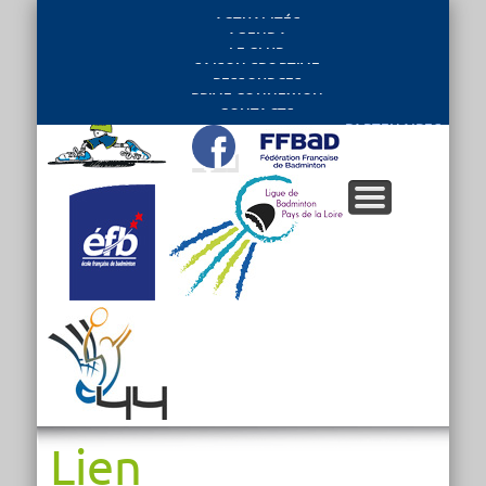
ACTUALITÉS
AGENDA
LE CLUB
SAISON SPORTIVE
RESSOURCES
PRIVE CONNEXION
CONTACTS
PARTENAIRES
Lien