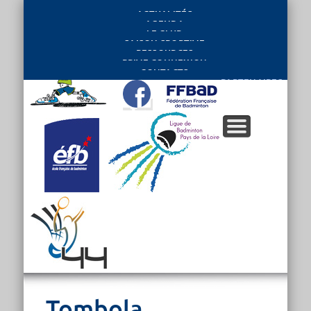
ACTUALITÉS
AGENDA
LE CLUB
SAISON SPORTIVE
RESSOURCES
PRIVE CONNEXION
CONTACTS
PARTENAIRES
Tombola,