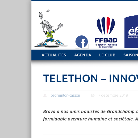
Tout sur le club de Badminton à Casson
ACTUALITÉS
AGENDA
LE CLUB
SAISON
TELETHON – INNO
badminton-casson
7 décembre 2019
Bravo à nos amis badistes de Grandchamp-d
formidable aventure humaine et sociétale. A