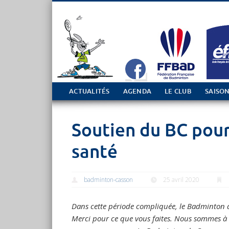
Tout sur le club de Badminton à Casson
ACTUALITÉS
AGENDA
LE CLUB
SAISON
Soutien du BC pour
santé
badminton-casson
25 avril 2020
Dans cette période compliquée, le Badminton de
Merci pour ce que vous faites.
Nous sommes à v