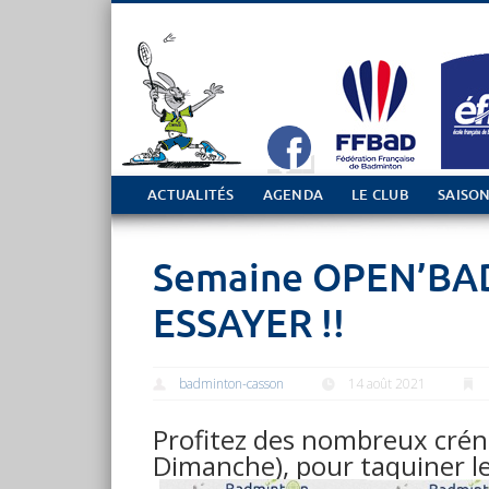
Tout sur le club de Badminton à Casson
ACTUALITÉS
AGENDA
LE CLUB
SAISON
Semaine OPEN’BAD
ESSAYER !!
badminton-casson
14 août 2021
Profitez des nombreux crén
Dimanche), pour taquiner le 