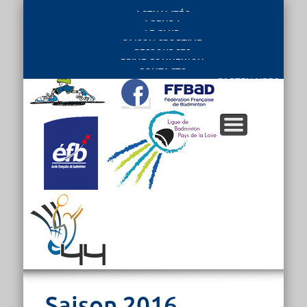
ACTUALITÉS
AGENDA
LE CLUB
SAISON SPORTIVE
RESSOURCES
PRIVE CONNEXION
CONTACTS
PARTENAIRES
Saison 2016