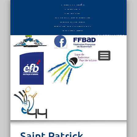
ACTUALITÉS
AGENDA
LE CLUB
SAISON SPORTIVE
RESSOURCES
PRIVE CONNEXION
CONTACTS
PARTENAIRES
Saint Patrick