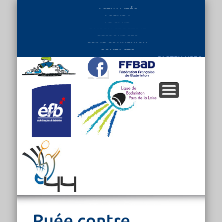
ACTUALITÉS
AGENDA
LE CLUB
SAISON SPORTIVE
RESSOURCES
PRIVE CONNEXION
CONTACTS
PARTENAIRES
Ruée contre