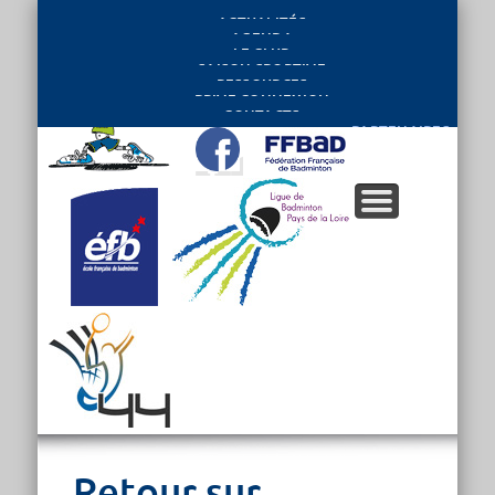
ACTUALITÉS
AGENDA
LE CLUB
SAISON SPORTIVE
RESSOURCES
PRIVE CONNEXION
CONTACTS
PARTENAIRES
Retour sur