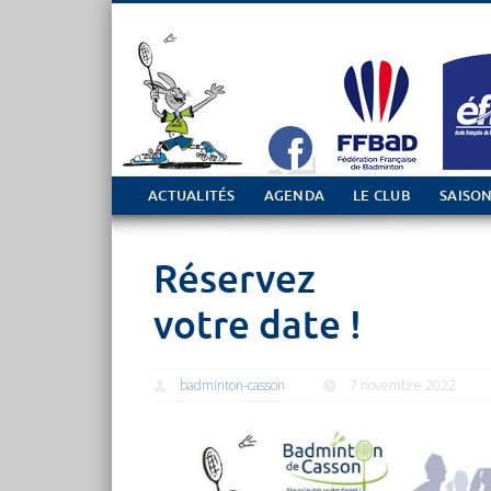
Tout sur le club de Badminton à Casson
ACTUALITÉS
AGENDA
LE CLUB
SAISON
Réservez
votre date !
badminton-casson
7 novembre 2022