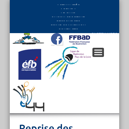
ACTUALITÉS
AGENDA
LE CLUB
SAISON SPORTIVE
RESSOURCES
PRIVE CONNEXION
CONTACTS
PARTENAIRES
Reprise des