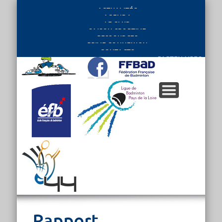
ACTUALITÉS
AGENDA
LE CLUB
SAISON SPORTIVE
RESSOURCES
PRIVE CONNEXION
CONTACTS
PARTENAIRES
Rapport