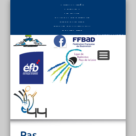
ACTUALITÉS
AGENDA
LE CLUB
SAISON SPORTIVE
RESSOURCES
PRIVE CONNEXION
CONTACTS
PARTENAIRES
Pas