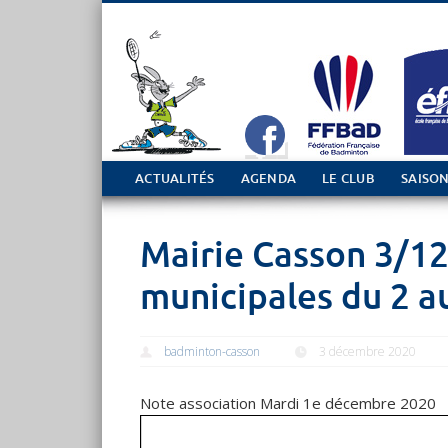
Tout sur le club de Badminton à Casson
ACTUALITÉS
AGENDA
LE CLUB
SAISON
Mairie Casson 3/12
municipales du 2 
badminton-casson
3 décembre 2020
Note association Mardi 1e décembre 2020