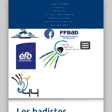
ACTUALITÉS
AGENDA
LE CLUB
SAISON SPORTIVE
RESSOURCES
PRIVE CONNEXION
CONTACTS
PARTENAIRES
Les badistes