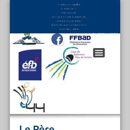
ACTUALITÉS
AGENDA
LE CLUB
SAISON SPORTIVE
RESSOURCES
PRIVE CONNEXION
CONTACTS
PARTENAIRES
Le Père