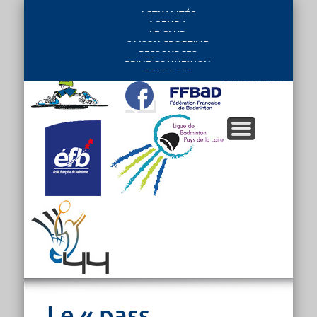
ACTUALITÉS
AGENDA
LE CLUB
SAISON SPORTIVE
RESSOURCES
PRIVE CONNEXION
CONTACTS
PARTENAIRES
Le « pass