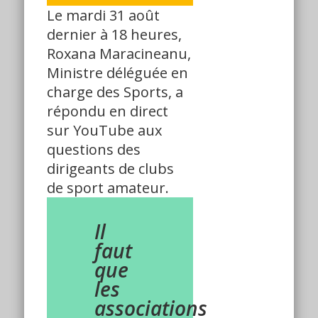
Le mardi 31 août
dernier à 18 heures,
Roxana Maracineanu,
Ministre déléguée en
charge des Sports, a
répondu en direct
sur YouTube aux
questions des
dirigeants de clubs
de sport amateur.
Il
faut
que
les
associations