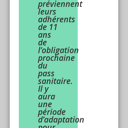
préviennent
leurs
adhérents
de 11
ans
de
l’obligation
prochaine
du
pass
sanitaire.
Il y
aura
une
période
d’adaptation
pour