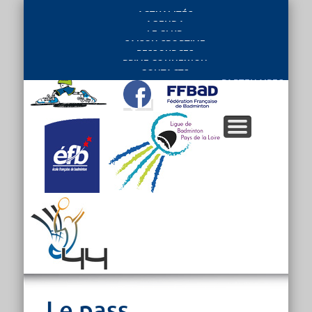
ACTUALITÉS
AGENDA
LE CLUB
SAISON SPORTIVE
RESSOURCES
PRIVE CONNEXION
CONTACTS
PARTENAIRES
Le pass