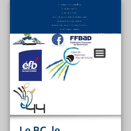
ACTUALITÉS
AGENDA
LE CLUB
SAISON SPORTIVE
RESSOURCES
PRIVE CONNEXION
CONTACTS
PARTENAIRES
Le BC, le