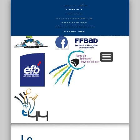
ACTUALITÉS
AGENDA
LE CLUB
SAISON SPORTIVE
RESSOURCES
PRIVE CONNEXION
CONTACTS
PARTENAIRES
Le