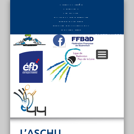
ACTUALITÉS
AGENDA
LE CLUB
SAISON SPORTIVE
RESSOURCES
PRIVE CONNEXION
CONTACTS
PARTENAIRES
L’ASCHU