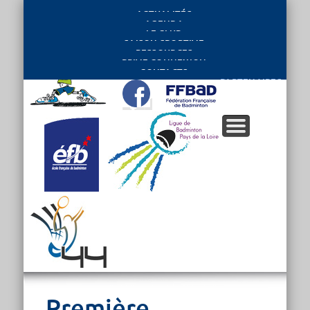
ACTUALITÉS
AGENDA
LE CLUB
SAISON SPORTIVE
RESSOURCES
PRIVE CONNEXION
CONTACTS
PARTENAIRES
Première