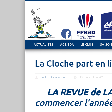
Tout sur le club de Badminton à Casson
ACTUALITÉS
AGENDA
LE CLUB
SAISON
La Cloche part en l
badminton-casson
13 décembre 2015
LA REVUE de L
commencer l’année