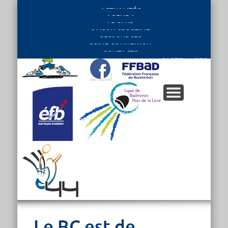
ACTUALITÉS
AGENDA
LE CLUB
SAISON SPORTIVE
RESSOURCES
PRIVE CONNEXION
CONTACTS
PARTENAIRES
Le BC est de