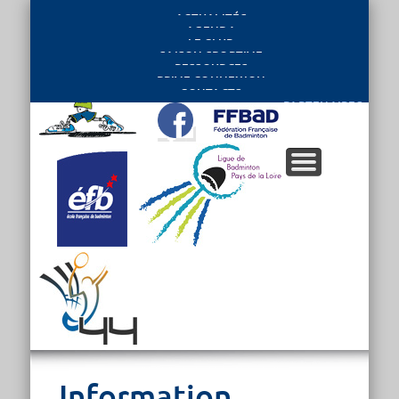
ACTUALITÉS
AGENDA
LE CLUB
SAISON SPORTIVE
RESSOURCES
PRIVE CONNEXION
CONTACTS
PARTENAIRES
Information