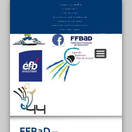
ACTUALITÉS
AGENDA
LE CLUB
SAISON SPORTIVE
RESSOURCES
PRIVE CONNEXION
CONTACTS
PARTENAIRES
FFBaD –