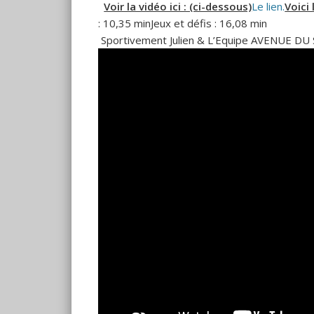
Voir la vidéo ici : (ci-dessous)
Le lien.
Voici 
: 10,35 minJeux et défis : 16,08 min
Sportivement Julien & L’Equipe AVENUE D