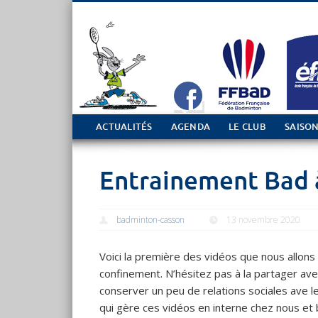
Tout sur le club de Badminton à Casson
ACTUALITÉS
AGENDA
LE CLUB
SAISON
Entrainement Bad 
badminton-casson
13 novembre 2020
Voici la première des vidéos que nous allon
confinement. N’hésitez pas à la partager av
conserver un peu de relations sociales ave l
qui gère ces vidéos en interne chez nous et