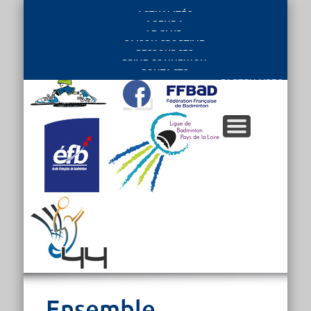
ACTUALITÉS
AGENDA
LE CLUB
SAISON SPORTIVE
RESSOURCES
PRIVE CONNEXION
CONTACTS
PARTENAIRES
Ensemble,