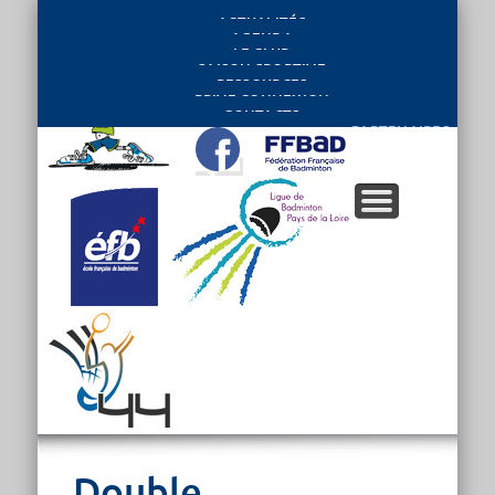
ACTUALITÉS
AGENDA
LE CLUB
SAISON SPORTIVE
RESSOURCES
PRIVE CONNEXION
CONTACTS
PARTENAIRES
Double