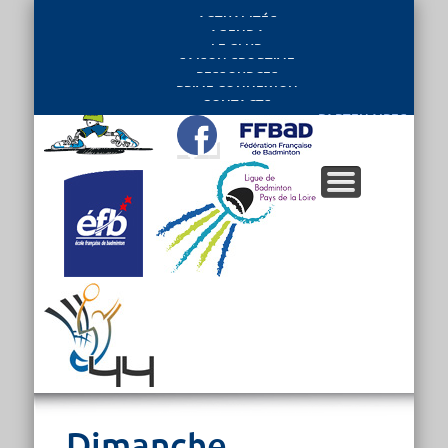
ACTUALITÉS
AGENDA
LE CLUB
SAISON SPORTIVE
RESSOURCES
PRIVE CONNEXION
CONTACTS
PARTENAIRES
Dimanche