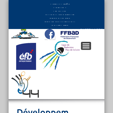
ACTUALITÉS
AGENDA
LE CLUB
SAISON SPORTIVE
RESSOURCES
PRIVE CONNEXION
CONTACTS
PARTENAIRES
Développement