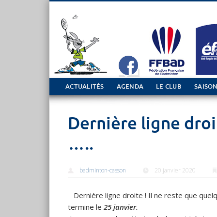
Tout sur le club de Badminton à Casson
ACTUALITÉS
AGENDA
LE CLUB
SAISON
Dernière ligne dro
…..
badminton-casson
20 janvier 2020
Dernière ligne droite ! Il ne reste que que
termine le
25
janvier.