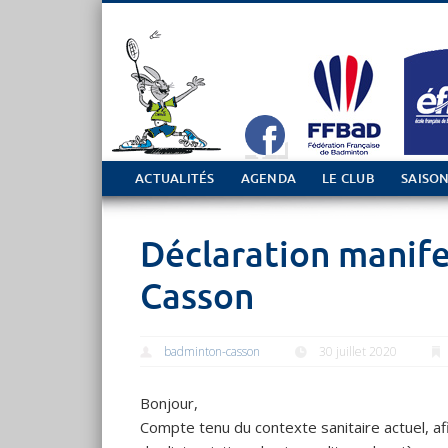
Tout sur le club de Badminton à Casson
ACTUALITÉS
AGENDA
LE CLUB
SAISON
Déclaration manife
Casson
badminton-casson
30 juillet 2020
Bonjour,
Compte tenu du contexte sanitaire actuel, afi