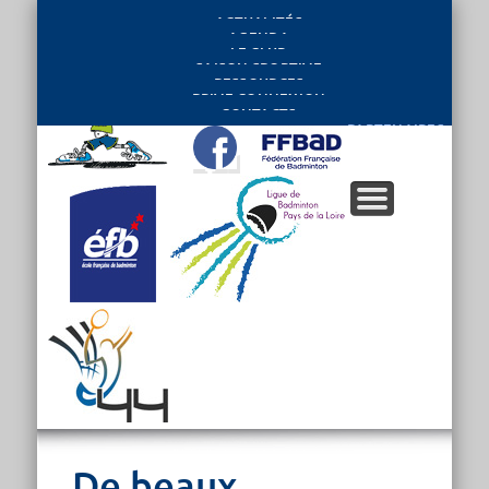
ACTUALITÉS
AGENDA
LE CLUB
SAISON SPORTIVE
RESSOURCES
PRIVE CONNEXION
CONTACTS
PARTENAIRES
De beaux