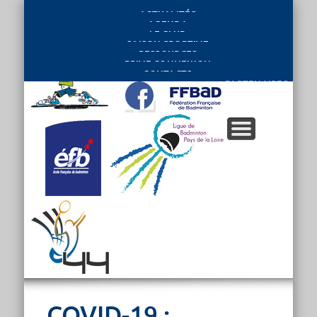
ACTUALITÉS
AGENDA
LE CLUB
SAISON SPORTIVE
RESSOURCES
PRIVE CONNEXION
CONTACTS
PARTENAIRES
COVID-19 :