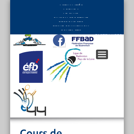
ACTUALITÉS
AGENDA
LE CLUB
SAISON SPORTIVE
RESSOURCES
PRIVE CONNEXION
CONTACTS
PARTENAIRES
Cours de