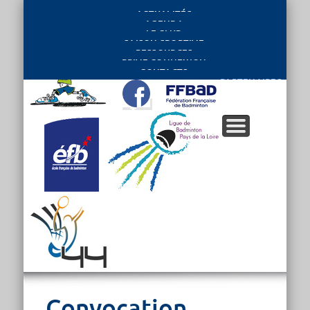
ACTUALITÉS
AGENDA
LE CLUB
SAISON SPORTIVE
RESSOURCES
PRIVE CONNEXION
CONTACTS
PARTENAIRES
Convocation